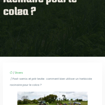
colza ?
/
Divers
/ Post-semis et pré-levée : comment bien utiliser un herbicide
racinaire pour le colza ?